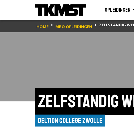
Opleidingen
ZELFSTANDIG WE
HOME
MBO OPLEIDINGEN
Zelfstandig 
Deltion College Zwolle