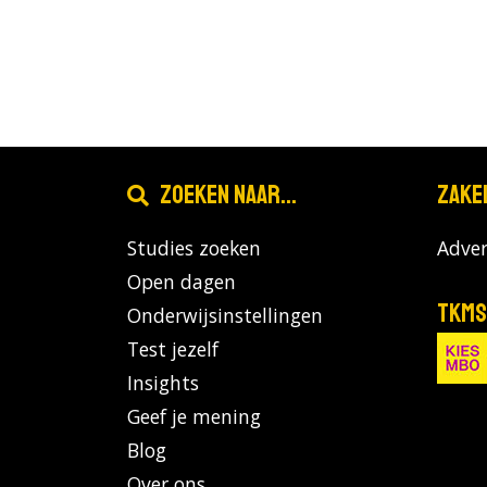
Zoeken naar...
Zake
Studies zoeken
Adver
Open dagen
TKMS
Onderwijsinstellingen
Test jezelf
Insights
Geef je mening
Blog
Over ons