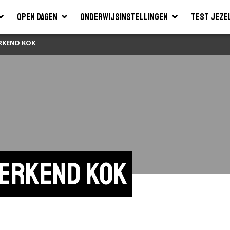
Open dagen
Onderwijsinstellingen
Test jeze
RKEND KOK
werkend kok