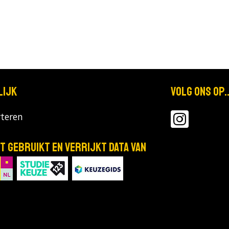
lijk
Volg ons op..
teren
T gebruikt en verrijkt data van