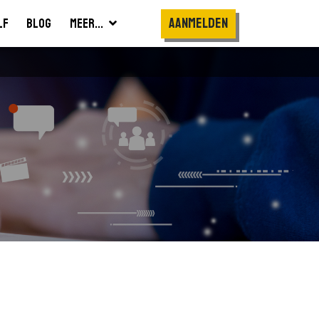
Aanmelden
lf
Blog
Meer...