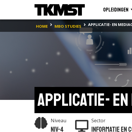
Opleidingen
APPLICATIE- EN MEDI
HOME
MBO STUDIES
Applicatie- e
Niveau
Sector
Niv-4
Infor­matie en 