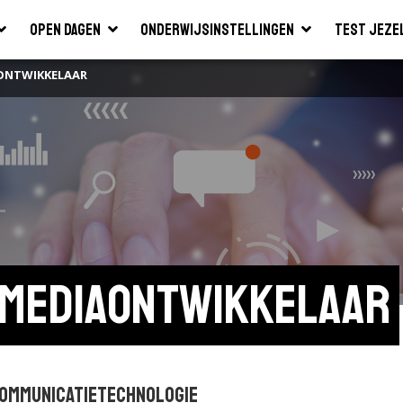
Open dagen
Onderwijsinstellingen
Test jeze
AONTWIKKELAAR
n mediaontwikkelaar
communicatie­technologie