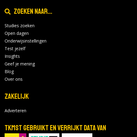
Zoeken naar...
Niveau
|
|
Leeuwarden
Vakexpert voeding, technologie en techniek
Studies zoeken
Aeres MBO, Leeuwarden
Open dagen
Onderwijsinstellingen
Test jezelf
Bekijk de details
Bekijk op aeresmbo.nl
Insights
Geef je mening
Blog
Over ons
Zakelijk
Adverteren
TKMST gebruikt en verrijkt data van