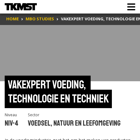
HOME
MBO STUDIES
VAKEXPERT VOEDING, TECHNOLOGIE E
Vakexpert voeding, 
technologie en techniek
Niveau
Sector
Niv-4
Voedsel, natuur en leef­omge­ving