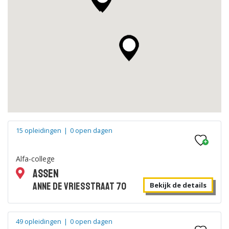
Duur: 1-2 jaar
|
Hardenberg
|
Retailmedewerker
Bekijk de details
Duur: 2-3 jaar
|
Hardenberg
|
Retailspecialist
15 opleidingen
|
0 open dagen
Bekijk de details
Alfa-college
Assen
Anne de Vriesstraat 70
Bekijk de details
Duur: 1 jaar
|
Hardenberg
|
Assistent bouwen, wonen en
49 opleidingen
|
0 open dagen
onderhoud (Entree Bouw)