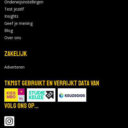
Onderwijsinstellingen
Test jezelf
0 opleidingen
|
0 open dagen
Insights
Geef je mening
Grafisch Lyceum Utrecht
Blog
Bekijk de details
Over ons
Zakelijk
0 opleidingen
|
0 open dagen
Adverteren
Gelders
Opleidingsinstituut
Bekijk de details
TKMST gebruikt en verrijkt data van
0 opleidingen
|
0 open dagen
Volg ons op...
Notenboom
Bekijk de details