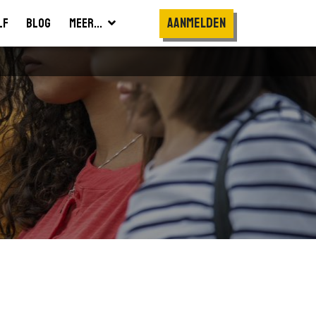
Aanmelden
lf
Blog
Meer...