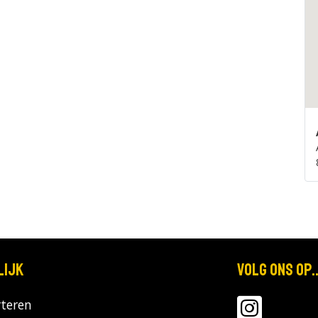
lijk
Volg ons op..
teren