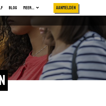
Aanmelden
lf
Blog
Meer...
n