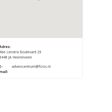
Adres:
Abe Lenstra Boulevard 29
8448 JA Heerenveen
E-
adviescentrum@fcroc.nl
mail: