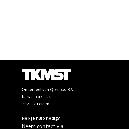
.
Onderdeel van Qompas B.V.
Kanaalpark 144
2321 JV
Leiden
Heb je hulp nodig?
Neem contact via