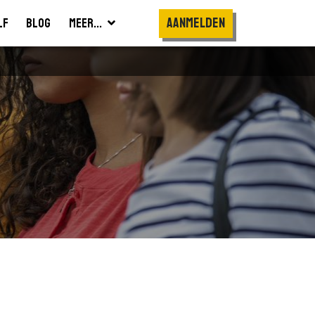
Aanmelden
lf
Blog
Meer...