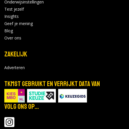
Onderwijsinstellingen
Test jezelf
0 opleidingen
|
0 open dagen
Insights
Geef je mening
Grafisch Lyceum Utrecht
Blog
Bekijk de details
Over ons
Zakelijk
0 opleidingen
|
0 open dagen
Adverteren
Gelders
Opleidingsinstituut
Bekijk de details
TKMST gebruikt en verrijkt data van
0 opleidingen
|
0 open dagen
Volg ons op...
Notenboom
Bekijk de details