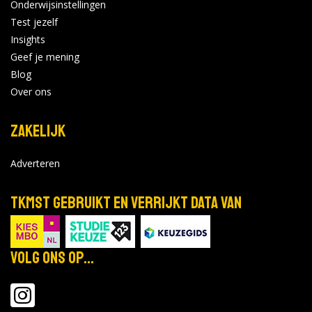
Onderwijsinstellingen
Test jezelf
0 opleidingen
|
0 open dagen
Insights
Geef je mening
Grafisch Lyceum Utrecht
Blog
Bekijk de details
Over ons
Zakelijk
0 opleidingen
|
0 open dagen
Adverteren
Gelders
Opleidingsinstituut
Bekijk de details
TKMST gebruikt en verrijkt data van
0 opleidingen
|
0 open dagen
Volg ons op...
Notenboom
Bekijk de details