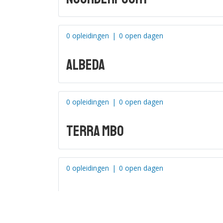
MBO College Zuidoost
:
Administratief, Juridisch & Secretari
0 opleidingen
|
0 open dagen
Handel & Ondernemen
Albeda
Horeca, Bakkerij & Facilitair
ICT
Marketing, Economie & Sales
0 opleidingen
|
0 open dagen
Sport & Johan Cruyff College
Terra MBO
Veiligheid
Zorg & Welzijn
0 opleidingen
|
0 open dagen
cibap