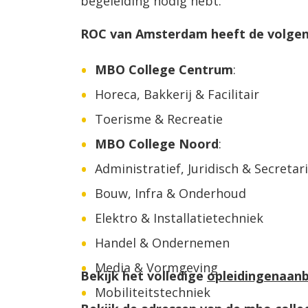
begeleiding nodig hebt.
ROC van Amsterdam heeft de volgen
MBO College Centrum
:
Horeca, Bakkerij & Facilitair
Toerisme & Recreatie
MBO College Noord
:
Administratief, Juridisch & Secretari
Bouw, Infra & Onderhoud
Elektro & Installatietechniek
Handel & Ondernemen
Media & Vormgeving
Bekijk het volledige
opleidingenaan
Mobiliteitstechniek