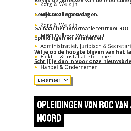
Bekijk de
adressen
van de mbo colle
Zorg & Welzijn
Bekijk onze
MBO College West
open dagen
:
.
Zorg & Welzijn
Ga naar het
Informatiecentrum ROC
MBO College Westpoort
:
opleidingen en aanmelden.
Administratief, Juridisch & Secretari
Wil je op de hoogte blijven van het
Elektro & Installatietechniek
Schrijf je dan in voor onze nieuwsbri
Handel & Ondernemen
Maintenance & Onderhoudstechnie
Metaal & Mechatronica
Mobiliteitstechniek
Opleidingen van ROC van
Rail
Noord
Technology, Engineering & Design
MBO College Zuid
: