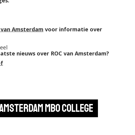
ges.
 van Amsterdam
voor informatie over
eel
 laatste nieuws over ROC van Amsterdam?
ef
k
 Amsterdam MBO College 