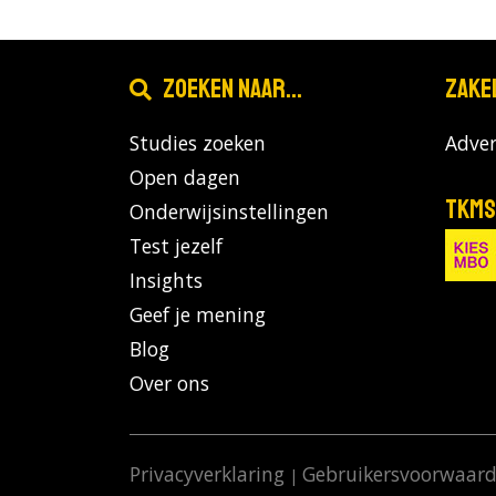
0 opleidingen
|
0 open dagen
Grafisch Lyceum Rotterdam
Zoeken naar...
Zake
Studies zoeken
Adver
0 opleidingen
|
0 open dagen
Open dagen
TKMS
Onderwijsinstellingen
Grafisch Lyceum Utrecht
Test jezelf
Insights
Geef je mening
0 opleidingen
|
0 open dagen
Blog
Gelders Opleidingsinstitu
Over ons
0 opleidingen
|
0 open dagen
Privacyverklaring
Gebruikersvoorwaar
|