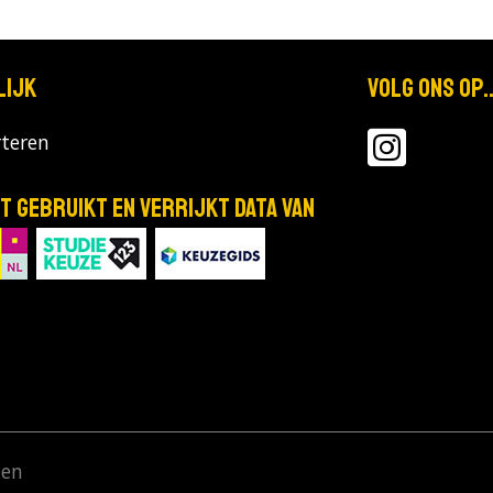
lijk
Volg ons op..
Bekijk de details
teren
T gebruikt en verrijkt data van
Bekijk de details
ut
Bekijk de details
den