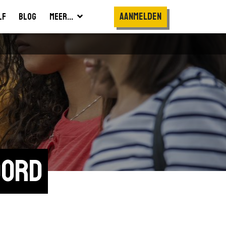
Aanmelden
lf
Blog
Meer...
oord