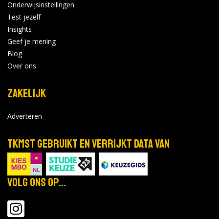
Goes
Onderwijsinstellingen
Industriestraat 10
Bekijk de details
Test jezelf
Insights
Geef je mening
21 opleidingen
|
3 open dagen
Blog
Over ons
Scalda
Goes
Zakelijk
Zwembadweg 3
Bekijk de details
Adverteren
68 opleidingen
|
3 open dagen
TKMST gebruikt en verrijkt data van
Scalda
Middelburg
Volg ons op...
Podium 15
Bekijk de details