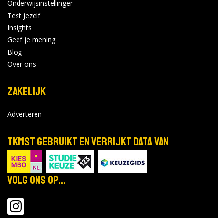
Onderwijsinstellingen
Test jezelf
0 opleidingen
|
0 open dagen
Insights
Geef je mening
Grafisch Lyceum Utrecht
Blog
Bekijk de details
Over ons
Zakelijk
0 opleidingen
|
0 open dagen
Adverteren
Gelders
Opleidingsinstituut
Bekijk de details
TKMST gebruikt en verrijkt data van
0 opleidingen
|
0 open dagen
Volg ons op...
Notenboom
Bekijk de details