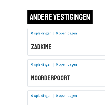
Buschauffeur
Andere vestigingen
Bekijk de details
Niveau
4
|
Duur: 4 jaar
|
Rotterdam
|
0 opleidingen
|
0 open dagen
Manager transport en logi
Zadkine
Bekijk de details
0 opleidingen
|
0 open dagen
Niveau
3
|
Duur: 2 jaar
|
Rotterdam
|
Planner wegtransport
Noorderpoort
Bekijk de details
0 opleidingen
|
0 open dagen