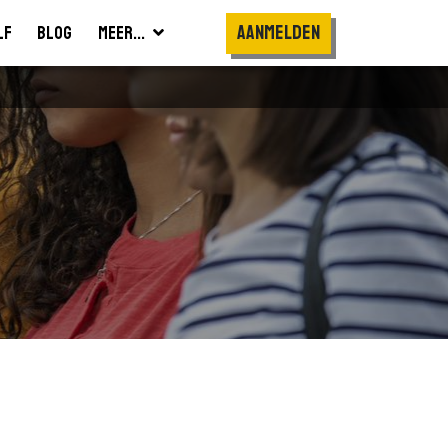
Aanmelden
lf
Blog
Meer...