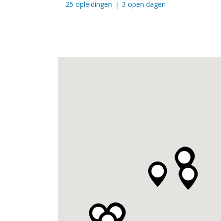
25 opleidingen
|
3 open dagen
Zadkine mbo regio Rotterdam
Rotterdam Hoogvliet
Campusplein 16
13 opleidingen
|
3 open dagen
Zadkine mbo regio Rotterdam
Rotterdam Hoogvliet
Werkplein 2
60 opleidingen
|
3 open dagen
Zadkine