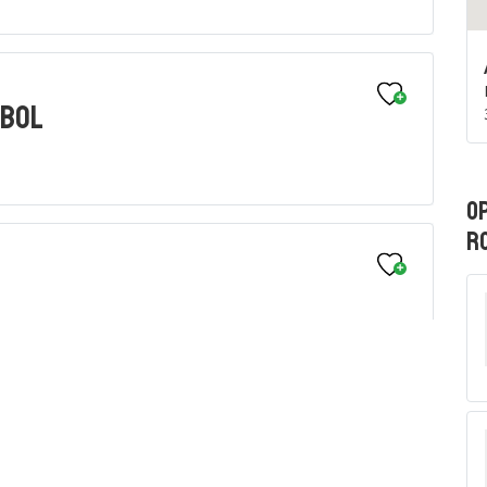
 BOL
Op
R
BL