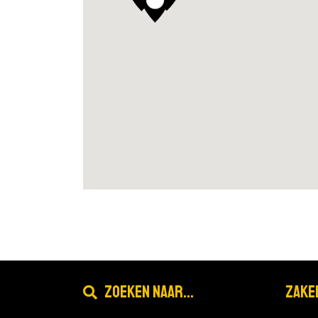
Rotterdam-Oost
Marten Meesweg 50
90 opleidingen
|
3 open dagen
Zadkine mbo regio Rotterdam
Rotterdam-Oost
Prins Alexanderlaan 55
24 opleidingen
|
3 open dagen
Zadkine mbo regio Rotterdam
Schoonhoven
Zoeken naar...
Zake
Mr. Kesperstraat 10