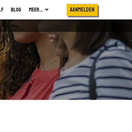
Aanmelden
lf
Blog
Meer...