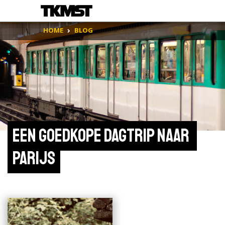
HOME
BLOG
Een goedkope dagtrip naar 
Parijs