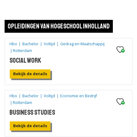
8 opleidingen
|
1 open dagen
Opleidingen van Hogeschool Inholland
Hogeschool Inholland
Delft
Bekijk de details
Hbo
|
Bachelor
|
Voltijd
|
Gedrag en Maatschappij
|
Rotterdam
12 opleidingen
|
1 open dagen
Social Work
Hogeschool Inholland
Bekijk de details
Den Haag
Bekijk de details
Hbo
|
Bachelor
|
Voltijd
|
Economie en Bedrijf
|
Rotterdam
1 opleidingen
|
0 open dagen
Business Studies
Academie Verloskunde Amsterdam en
Bekijk de details
Groningen (Hogeschool Inholland)
Groningen
Bekijk de details