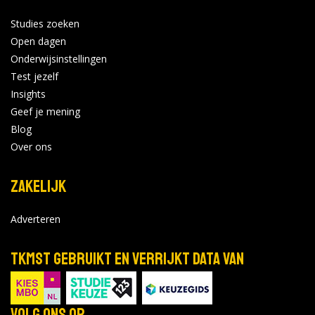
Bekijk de details
Studies zoeken
Open dagen
Onderwijsinstellingen
Hbo
|
Bachelor
|
Voltijd
|
Onderwijs en Opvoeding
Test jezelf
|
Rotterdam
Insights
Opleiding tot leraar
Geef je mening
Basisonderwijs
Blog
Over ons
Bekijk de details
Zakelijk
Hbo
|
Bachelor
|
Voltijd
|
Taal en Communicatie
Adverteren
|
Rotterdam
Creative Business
TKMST gebruikt en verrijkt data van
Bekijk de details
Volg ons op...