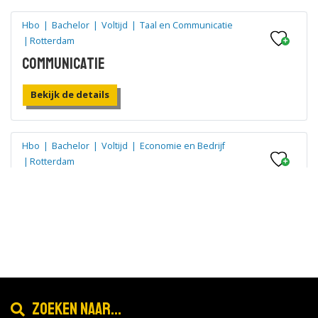
Hbo
|
Bachelor
|
Voltijd
|
Taal en Communicatie
|
Rotterdam
Communicatie
Bekijk de details
Hbo
|
Bachelor
|
Voltijd
|
Economie en Bedrijf
|
Rotterdam
Accountancy
Bekijk de details
Hbo
|
Bachelor
|
Voltijd
|
Gedrag en Maatschappij
|
Rotterdam
Sociaal-Juridische Dienstverlening
Zoeken naar...