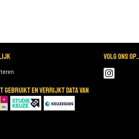
lijk
Volg ons op..
teren
T gebruikt en verrijkt data van