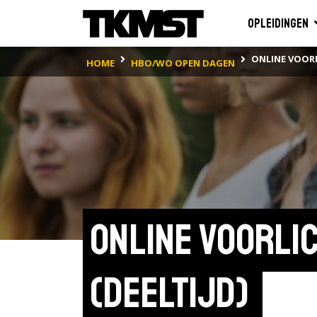
Opleidingen
ONLINE VOORL
HOME
HBO/WO OPEN DAGEN
Online voorli
(deeltijd) 