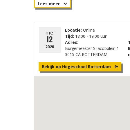
Dinsdag 12 mei van 18.00 - 19.00 uur.
Locatie:
Online
mei
Tijd:
18:00 - 19:00 uur
12
Adres:
T
2026
Burgemeester S'jacobplein 1
E
3015 CA ROTTERDAM
m
Bekijk op Hogeschool Rotterdam