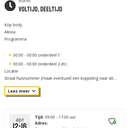
Vorm
Voltijd, Deeltijd
Kop body
Alinea
Programma
00:00 - 00:00 onderdeel 1
00:00 - 00:00 onderdeel 2 etc.
Locatie
Straat huisnummer (maak eventueel een koppeling naar de
locatiepagina voor meer informatie.)
Postcode en plaats
Aanmelden
Plaats de code in de html en embed het inschrijfformulier of
voeg hier de link toe naar het inschrijfformulier.
Tijd:
09:00 - 17:00 uur
apr
Adres:
12-16