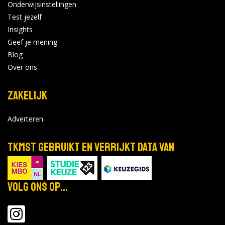
Onderwijsinstellingen
Test jezelf
NHL Stenden - Groningen
Insights
Geef je mening
Webinar Werken en Studeren
apr
Locatie:
Blog
13
Tijd: 19:00 - 20:30
Over ons
2027
Zakelijk
Bekijk de details
Bekijk op
nhlstenden.com
Adverteren
TKMST gebruikt en verrijkt data van
NHL Stenden - Groningen
Masterweek
mei
Locatie:
18-21
Volg ons op...
Tijd: 00:00 - 00:00
2027