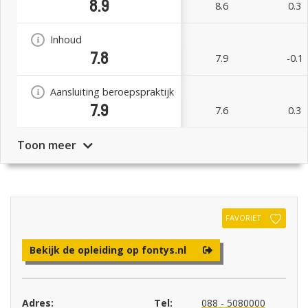
8.9
8.6
0.3
Inhoud
7.8
7.9
-0.1
Aansluiting beroepspraktijk
7.9
7.6
0.3
Toon meer
FAVORIET
Bekijk de opleiding op fontys.nl
Adres:
Tel:
088 - 5080000