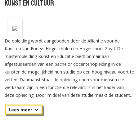
Kunst en Cultuur
De opleiding wordt aangeboden door de Alliantie voor de
Kunsten van Fontys Hogescholen en Hogeschool Zuyd. De
masteropleiding Kunst en Educatie biedt primair aan
afgestudeerden van een bachelor docentenopleiding in de
kunsten de mogelijkheid hun studie op een hoog niveau voort te
zetten. Daarnaast staat de opleiding open voor mensen die
werkzaam zijn in een functie die relevant is in het kader van
deze opleiding. Door middel van deze studie maakt de student
zich kennis en vaardigheden eigen voor leidinggevende of
coördinerende functies in het onderwijs, in culturele instellingen
en bij overheden. Denk aan leidinggeven aan projecten kunst en
cultuur, onderwijskundig -pedagogisch-didactisch- ontwikkelen
en uitvoeren van vakoverstijgende kunstvakken, respectievelijk