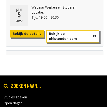
Webinar Werken en Studeren
jan
Locatie:
5
Tijd: 19:00 - 20:30
2027
Bekijk de details
Bekijk op
nhlstenden.com
NHL Stenden - Groningen
Livetalk: van mbo naar hbo
feb
Locatie:
2
Tijd: 19:00 - 20:30
2027
Zoeken naar...
Bekijk de details
Bekijk op
Studies zoeken
nhlstenden.com
Open dagen