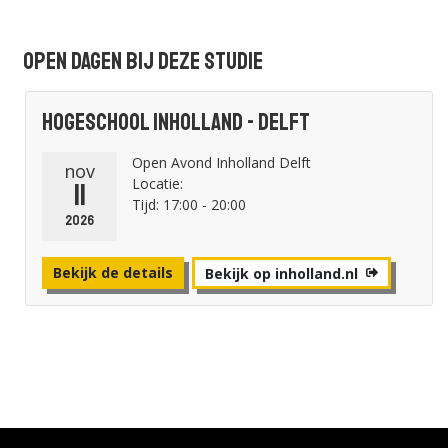
Van Hall Larenstein, Leeuwarden
Open dagen bij deze studie
Bekijk de details
Hogeschool Inholland - Delft
Hbo
|
Bachelor
|
Voltijd
|
Aarde en Milieu
|
Delft
Open Avond Inholland Delft
Dier- en Veehouderij
nov
Locatie:
11
Hogeschool Inholland , Delft
Tijd: 17:00 - 20:00
2026
Bekijk de details
Bekijk de details
Bekijk op inholland.nl
Hbo
|
Bachelor
|
Voltijd
|
Aarde en Milieu
|
Delft
Dier- en Veehouderij
Hogeschool Inholland , Delft
Bekijk de details