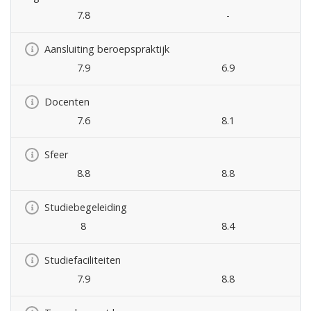
7.8
-
Aansluiting beroepspraktijk
7.9
6.9
Docenten
7.6
8.1
Sfeer
8.8
8.8
Studiebegeleiding
8
8.4
Studiefaciliteiten
7.9
8.8