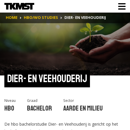
HOME
HBO/WO STUDIES
DIER- EN VEEHOUDERIJ
Dier- en Veehouderij
Niveau
Graad
Sector
Hbo
Bachelor
Aarde en Milieu
De hbo bachelorstudie Dier- en Veehouderij is gericht op het