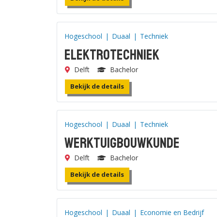
Hogeschool
|
Duaal
|
Techniek
Elektrotechniek
Delft
Bachelor
Bekijk de details
Hogeschool
|
Duaal
|
Techniek
Werktuigbouwkunde
Delft
Bachelor
Bekijk de details
Hogeschool
|
Duaal
|
Economie en Bedrijf