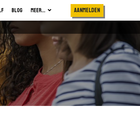
Aanmelden
lf
Blog
Meer...